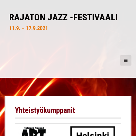
S
k
RAJATON JAZZ -FESTIVAALI
i
p
11.9. – 17.9.2021
t
o
c
o
n
t
e
n
t
Yhteistyökumppanit