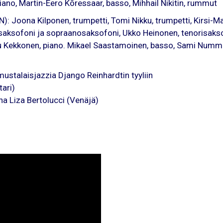
 piano, Martin-Eero Kõressaar, basso, Mihhail Nikitin, rummut
N): Joona Kilponen, trumpetti, Tomi Nikku, trumpetti, Kirsi-Mar
aksofoni ja sopraanosaksofoni, Ukko Heinonen, tenorisaksofon
 Kekkonen, piano. Mikael Saastamoinen, basso, Sami Nummel
ustalaisjazzia Django Reinhardtin tyyliin
tari)
na Liza Bertolucci (Venäjä)