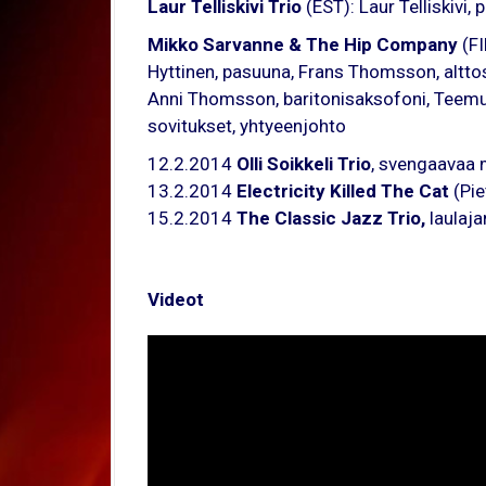
Laur Telliskivi Trio
(EST): Laur Telliskivi,
Mikko Sarvanne & The Hip Company
(FI
Hyttinen, pasuuna, Frans Thomsson, alttos
Anni Thomsson, baritonisaksofoni, Teemu
sovitukset, yhtyeenjohto
12.2.2014
Olli Soikkeli Trio
, svengaavaa m
13.2.2014
Electricity Killed The Cat
(Pie
15.2.2014
The Classic Jazz Trio,
laulaja
Videot