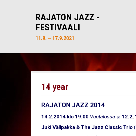
S
k
RAJATON JAZZ -
i
FESTIVAALI
p
t
11.9. – 17.9.2021
o
c
o
n
t
e
14 year
n
t
RAJATON JAZZ 2014
14.2.2014 klo 19.00
Vuotalossa
ja
12.2, 
Juki Välipakka & The Jazz Classic Trio
(