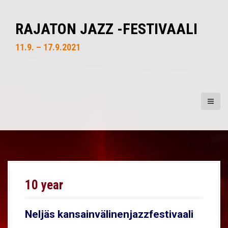
S
k
RAJATON JAZZ -FESTIVAALI
i
p
11.9. – 17.9.2021
t
o
c
o
n
t
e
n
t
10 year
Neljäs kansainvälinenjazzfestivaali