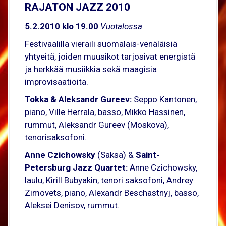
RAJATON JAZZ 2010
5.2.2010 klo 19.00
Vuotalossa
Festivaalilla vieraili suomalais-venäläisiä
yhtyeitä, joiden muusikot tarjosivat energistä
ja herkkää musiikkia sekä maagisia
improvisaatioita.
Tokka & Aleksandr Gureev:
Seppo Kantonen,
piano, Ville Herrala, basso, Mikko Hassinen,
rummut, Aleksandr Gureev (Moskova),
tenorisaksofoni.
Anne Czichowsky
(Saksa) &
Saint-
Petersburg Jazz Quartet:
Anne Czichowsky,
laulu, Kirill Bubyakin, tenori saksofoni, Andrey
Zimovets, piano, Alexandr Beschastnyj, basso,
Aleksei Denisov, rummut.