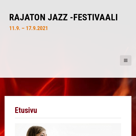
S
k
RAJATON JAZZ -FESTIVAALI
i
p
11.9. – 17.9.2021
t
o
c
o
n
t
e
n
t
Etusivu