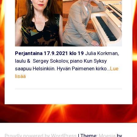
Perjantaina 17.9.2021 klo 19
Julia Korkman,
laulu & Sergey Sokolov, piano Kun Syksy
saapuu Helsinkiin. Hyvän Paimenen kirko…
Lue
lisää
Proudly powered by WordPress
|
Theme:
Moesia
by