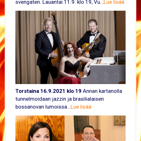
svengaten. Lauantai 11.9. klo 19, Vu…
Lue lisää
Torstaina 16.9.2021 klo 19
Annan kartanolla
tunnelmoidaan jazzin ja brasilialaisen
bossanovan lumoissa…
Lue lisää