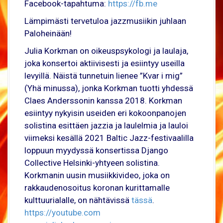
Facebook-tapahtuma:
https://fb.me
Lämpimästi tervetuloa jazzmusiikin juhlaan
Paloheinään!
Julia Korkman on oikeuspsykologi ja laulaja,
joka konsertoi aktiivisesti ja esiintyy useilla
levyillä. Näistä tunnetuin lienee ”Kvar i mig”
(Yhä minussa), jonka Korkman tuotti yhdessä
Claes Anderssonin kanssa 2018. Korkman
esiintyy nykyisin useiden eri kokoonpanojen
solistina esittäen jazzia ja laulelmia ja lauloi
viimeksi kesällä 2021 Baltic Jazz-festivaalilla
loppuun myydyssä konsertissa Django
Collective Helsinki-yhtyeen solistina.
Korkmanin uusin musiikkivideo, joka on
rakkaudenosoitus koronan kurittamalle
kulttuurialalle, on nähtävissä
tässä
.
https://youtube.com