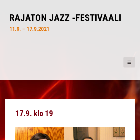
S
k
RAJATON JAZZ -FESTIVAALI
i
p
11.9. – 17.9.2021
t
o
c
o
n
t
e
n
t
17.9. klo 19