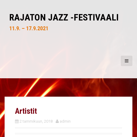
S
k
RAJATON JAZZ -FESTIVAALI
i
p
11.9. – 17.9.2021
t
o
c
o
n
t
e
n
t
Artistit
2 tammikuun, 2018
admin