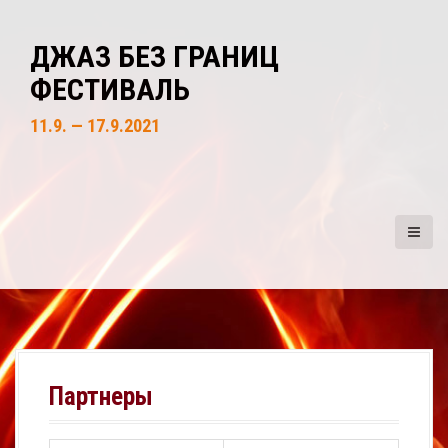
S
k
ДЖАЗ БЕЗ ГРАНИЦ
i
ФЕСТИВАЛЬ
p
t
11.9. — 17.9.2021
o
c
o
n
t
e
n
t
Партнеры