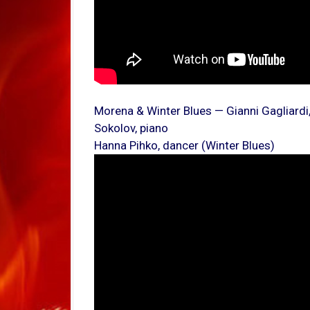
Morena & Winter Blues — Gianni Gagliardi,
Sokolov, piano
Hanna Pihko, dancer (Winter Blues)