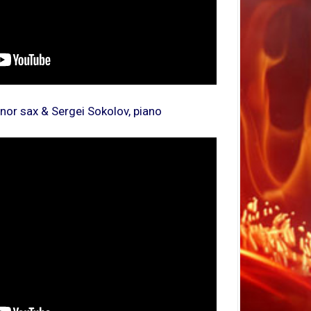
enor sax & Sergei Sokolov, piano