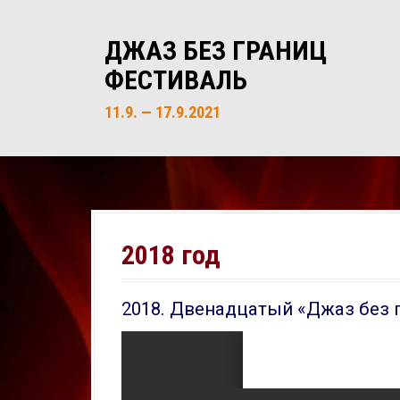
S
k
ДЖАЗ БЕЗ ГРАНИЦ
i
ФЕСТИВАЛЬ
p
t
11.9. — 17.9.2021
o
c
o
n
t
e
2018 год
n
t
2018. Двенадцатый «Джаз без 