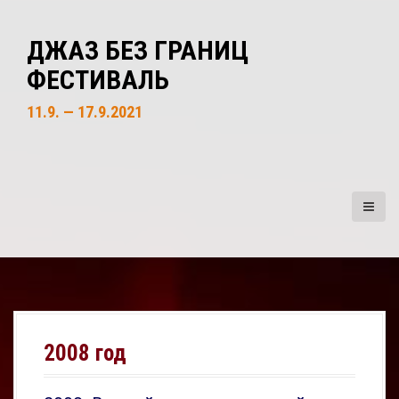
S
k
ДЖАЗ БЕЗ ГРАНИЦ
i
ФЕСТИВАЛЬ
p
t
11.9. — 17.9.2021
o
c
o
n
t
e
n
t
2008 год