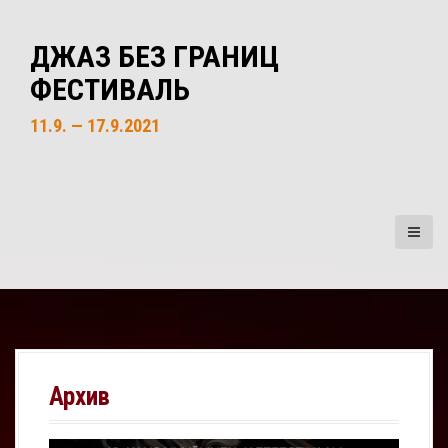
S
k
ДЖАЗ БЕЗ ГРАНИЦ
i
ФЕСТИВАЛЬ
p
t
11.9. — 17.9.2021
o
c
o
n
t
e
n
t
Архив