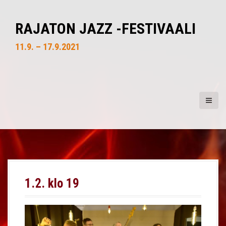
S
k
RAJATON JAZZ -FESTIVAALI
i
p
11.9. – 17.9.2021
t
o
c
o
n
t
e
n
t
1.2. klo 19