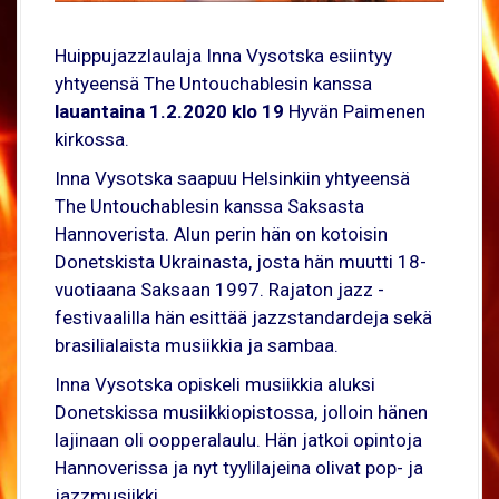
Huippujazzlaulaja Inna Vysotska esiintyy
yhtyeensä The Untouchablesin kanssa
lauantaina 1.2.2020 klo 19
Hyvän Paimenen
kirkossa.
Inna Vysotska saapuu Helsinkiin yhtyeensä
The Untouchablesin kanssa Saksasta
Hannoverista. Alun perin hän on kotoisin
Donetskista Ukrainasta, josta hän muutti 18-
vuotiaana Saksaan 1997. Rajaton jazz -
festivaalilla hän esittää jazzstandardeja sekä
brasilialaista musiikkia ja sambaa.
Inna Vysotska opiskeli musiikkia aluksi
Donetskissa musiikkiopistossa, jolloin hänen
lajinaan oli oopperalaulu. Hän jatkoi opintoja
Hannoverissa ja nyt tyylilajeina olivat pop- ja
jazzmusiikki.