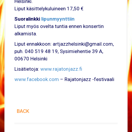
Helsinki.
Liput käsittelykuluineen 17,50 €
Suoralinkki
lipunmyynttiin
Liput myös ovelta tuntia ennen konsertin
alkamista.
Liput ennakkoon: artjazzhelsinki@gmail.com,
puh. 040 519 48 19, Sysimiehentie 39 A,
00670 Helsinki
Lisätietoja:
www.rajatonjazz.fi
www.facebook.com
– Rajatonjazz -festivaali
BACK