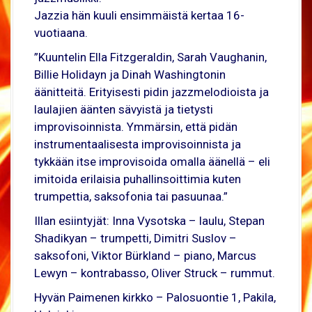
Jazzia hän kuuli ensimmäistä kertaa 16-
vuotiaana.
”Kuuntelin Ella Fitzgeraldin, Sarah Vaughanin,
Billie Holidayn ja Dinah Washingtonin
äänitteitä. Erityisesti pidin jazzmelodioista ja
laulajien äänten sävyistä ja tietysti
improvisoinnista. Ymmärsin, että pidän
instrumentaalisesta improvisoinnista ja
tykkään itse improvisoida omalla äänellä – eli
imitoida erilaisia puhallinsoittimia kuten
trumpettia, saksofonia tai pasuunaa.”
Illan esiintyjät: Inna Vysotska – laulu, Stepan
Shadikyan – trumpetti, Dimitri Suslov –
saksofoni, Viktor Bürkland – piano, Marcus
Lewyn – kontrabasso, Oliver Struck – rummut.
Hyvän Paimenen kirkko – Palosuontie 1, Pakila,