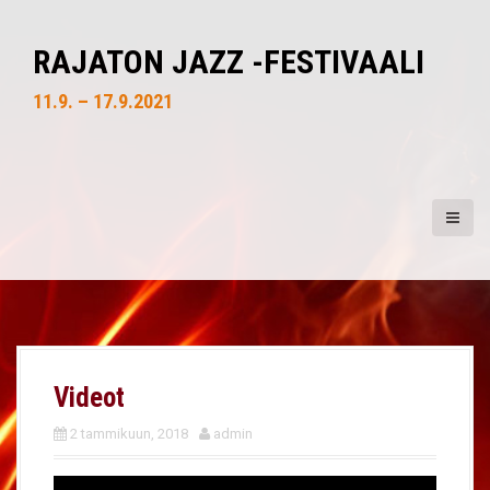
S
k
RAJATON JAZZ -FESTIVAALI
i
p
11.9. – 17.9.2021
t
o
c
o
n
t
e
n
t
Videot
2 tammikuun, 2018
admin